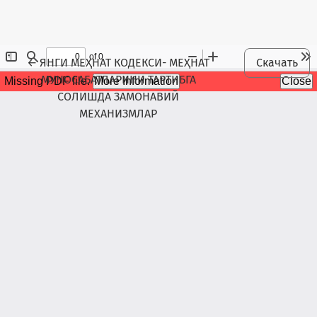
Maqola tafsilotlariga qaytish
←
ЯНГИ МЕҲНАТ КОДЕКСИ- МЕҲНАТ
Скачать
МУНОСАБАТЛАРИНИ ТАРТИБГА
СОЛИШДА ЗАМОНАВИЙ
МЕХАНИЗМЛАР