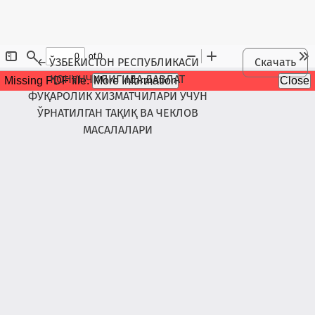
Maqola tafsilotlariga qaytish
←
ЎЗБЕКИСТОН РЕСПУБЛИКАСИ
Скачать
ҚОНУНЧИЛИГИДА ДАВЛАТ
ФУҚАРОЛИК ХИЗМАТЧИЛАРИ УЧУН
ЎРНАТИЛГАН ТАҚИҚ ВА ЧЕКЛОВ
МАСАЛАЛАРИ