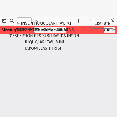
Maqola tafsilotlariga qaytish
←
INSON HUQUQLARI TA’LIMI
Скачать
SAMARQAND GLOBAL FORUMI VA
O‘ZBEKISTON RESPUBLIKASIDA INSON
HUQUQLARI TA’LIMINI
TAKOMILLASHTIRISH