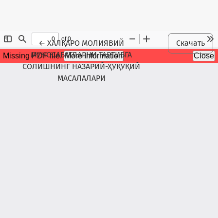
Maqola tafsilotlariga qaytish
←
ХАЛҚАРО МОЛИЯВИЙ
Скачать
МУНОСАБАТЛАРНИ ТАРТИБГА
СОЛИШНИНГ НАЗАРИЙ-ҲУҚУҚИЙ
МАСАЛАЛАРИ