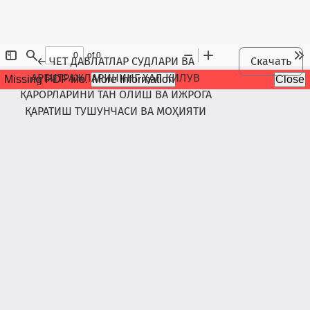
Maqola tafsilotlariga qaytish
←
ЧЕТ ДАВЛАТЛАР СУДЛАРИ ВА
Скачать
АРБИТРАЖЛАРИНИНГ ҲАЛ КИЛУВ
ҚАРОРЛАРИНИ ТАН ОЛИШ ВА ИЖРОГА
ҚАРАТИШ ТУШУНЧАСИ ВА МОҲИЯТИ