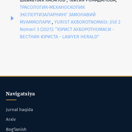
ТРАСОЛОГИК-МЕХАНОСКОПИК
ЭКСПЕРТИЗАЛАРНИНГ ЗАМОНАВИЙ
МУАММОЛАРИ
,
YURIST AXBOROTNOMASI: Jild 2
Nomeri 3 (2021): “ЮРИСТ АХБОРОТНОМАСИ -
ВЕСТНИК ЮРИСТА - LAWYER HERALD”
Navigatsiya
Jurnal haqida
Arxiv
Bog‘lanish