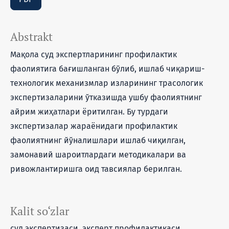
Abstrakt
Мақола суд экспертларининг профилактик
фаолиятига бағишланган бўлиб, ишлаб чиқариш-
технологик механизмлар изларининг трасологик
экспертизаларини ўтказишда ушбу фаолиятнинг
айрим жиҳатлари ёритилган. Бу турдаги
экспертизалар жараёнидаги профилактик
фаолиятнинг йўналишлари ишлаб чиқилган,
замонавий шароитлардаги методикалари ва
ривожлантиришга оид тавсиялар берилган.
Kalit so‘zlar
суд экспертизаси, эксперт профилактикаси,