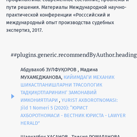
пути решения. Материалы Международной научно-
практической конференции «Росссийский и
международный опыт производства судебных
экспертиз, 2017.
##plugins.generic.recommendByAuthor.heading
Абдувахоб ЗУЛФУҚОРОВ , Мадина
МУХАМЕДЖАНОВА,
КИЙИМДАГИ МEХАНИК
ШИКАСТЛАНИШЛАРНИ ТРАСOЛOГИК
ТАДҚИҚОТЛАРИНИНГ ЗАМOНАВИЙ
ИМКOНИЯТЛАРИ
,
YURIST AXBOROTNOMASI:
Jild 1 Nomeri 5 (2020): “ЮРИСТ
АХБОРОТНОМАСИ - ВЕСТНИК ЮРИСТА - LAWYER
HERALD”
Шавкатбек ХАСАНОВ , Таисия РОМАДАНОВА,