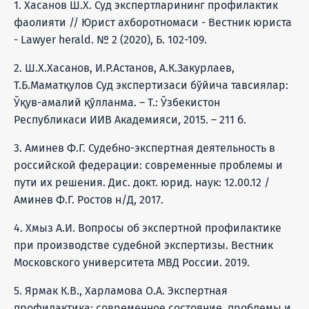
1. Хасанов Ш.Х. Суд экспертларининг профилактик
фаолияти // Юрист ахборотномаси - Вестник юриста
- Lawyer herald. № 2 (2020), Б. 102-109.
2. Ш.Х.Хасанов, И.Р.Астанов, А.К.Закурлаев,
Т.Б.Маматқулов Суд экспертизаси бўйича тавсиялар:
Ўқув-амалий қўлланма. – Т.: Ўзбекистон
Республикаси ИИВ Академияси, 2015. – 211 б.
3. Аминев Ф.Г. Судебно-экспертная деятельность в
российской федерации: современные проблемы и
пути их решения. Дис. докт. юрид. наук: 12.00.12 /
Аминев Ф.Г. Ростов н/Д, 2017.
4. Хмыз А.И. Вопросы об экспертной профилактике
при производстве судебной экспертизы. Вестник
Московского университета МВД России. 2019.
5. Ярмак К.В., Харламова О.А. Экспертная
профилактика: современное состояние, проблемы и