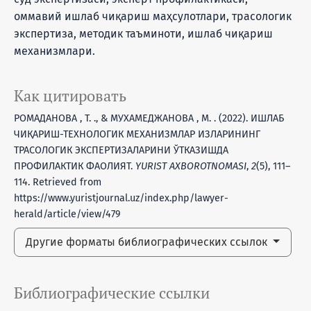
оммавий ишлаб чиқариш маҳсулотлари, трасологик
экспертиза, методик таъминоти, ишлаб чиқариш
механизмлари.
Как цитировать
РОМАДАНОВА , Т. ., & МУХАМЕДЖАНОВА , М. . (2022). ИШЛАБ
ЧИҚАРИШ-ТЕХНОЛОГИК МЕХАНИЗМЛАР ИЗЛАРИНИНГ
ТРАСОЛОГИК ЭКСПЕРТИЗАЛАРИНИ ЎТКАЗИШДА
ПРОФИЛАКТИК ФАОЛИЯТ.
YURIST AXBOROTNOMASI
,
2
(5), 111–
114. Retrieved from
https://www.yuristjournal.uz/index.php/lawyer-
herald/article/view/479
Другие форматы библиографических ссылок
Библиографические ссылки