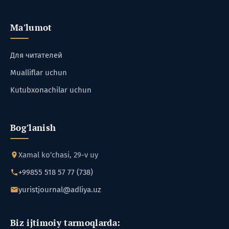
Ma'lumot
Для читателей
Mualliflar uchun
Kutubxonachilar uchun
Bog'lanish
Xamal ko‘chasi, 29-v uy
+99855 518 57 77 (738)
yuristjournal@adliya.uz
Biz ijtimoiy tarmoqlarda: