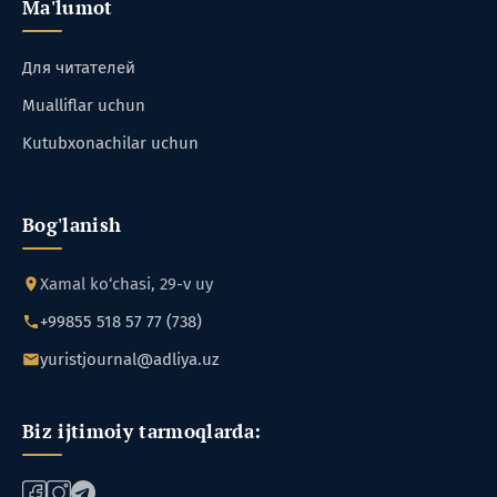
Ma'lumot
Для читателей
Mualliflar uchun
Kutubxonachilar uchun
Bog'lanish
Xamal ko‘chasi, 29-v uy
+99855 518 57 77 (738)
yuristjournal@adliya.uz
Biz ijtimoiy tarmoqlarda: