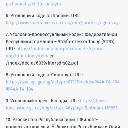
psihoanaliz/chitat-onlayn/
6. Уголовный кодекс Швеции. URL:
http://www.sweden4rus.nu/rus/info/juridisk/ugolovnyj_kodeks_shvecii
7. Уголовно-процессуальный кодекс Федеративной
Республики Германия – Strafprozessordnung (StPO).
URL:
https://publishup.uni-potsdam.de/opus4-
ubp/frontdoor/deliv
er
/index/docId/6039/file/sdrs02.pdf
8. Уголовный кодекс Сингапур. URL:
https://sso.agc.gov.sg/act/pc1871?ProvIds=P44A-P4_104-
#P44A-P4_104-
9. Уголовный кодекс Канады. URL:
https://laws-
lois.justice.gc.ca/eng/acts/c-46/page-5.html#h-115853
10. Ўзбекистон Республикасининг Жиноят-
процессуал кодекси, Ўзбекистон Республикаси Олий