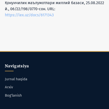
Қонунчилик маълумотлари миллий базаси, 25.08.2022
й., 06/22/198/0770-сон. URL:
https://lex.uz/docs/6171343
Navigatsiya
Jurnal haqida
Arxiv
Bog‘lanish