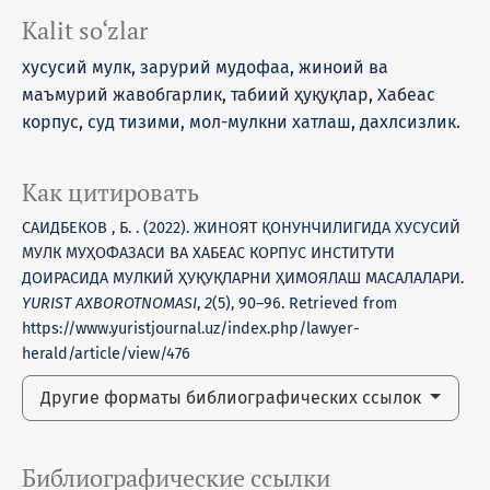
Kalit so‘zlar
хусусий мулк, зарурий мудофаа, жиноий ва
маъмурий жавобгарлик, табиий ҳуқуқлар, Хабеас
корпус, суд тизими, мол-мулкни хатлаш, дахлсизлик.
Как цитировать
САИДБЕКОВ , Б. . (2022). ЖИНОЯТ ҚОНУНЧИЛИГИДА ХУСУСИЙ
МУЛК МУҲОФАЗАСИ ВА ХАБЕАС КОРПУС ИНСТИТУТИ
ДОИРАСИДА МУЛКИЙ ҲУҚУҚЛАРНИ ҲИМОЯЛАШ МАСАЛАЛАРИ.
YURIST AXBOROTNOMASI
,
2
(5), 90–96. Retrieved from
https://www.yuristjournal.uz/index.php/lawyer-
herald/article/view/476
Другие форматы библиографических ссылок
Библиографические ссылки