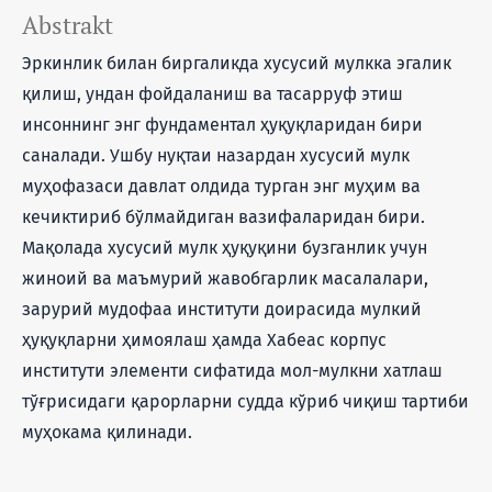
Abstrakt
Эркинлик билан биргаликда хусусий мулкка эгалик
қилиш, ундан фойдаланиш ва тасарруф этиш
инсоннинг энг фундаментал ҳуқуқларидан бири
саналади. Ушбу нуқтаи назардан хусусий мулк
муҳофазаси давлат олдида турган энг муҳим ва
кечиктириб бўлмайдиган вазифаларидан бири.
Мақолада хусусий мулк ҳуқуқини бузганлик учун
жиноий ва маъмурий жавобгарлик масалалари,
зарурий мудофаа институти доирасида мулкий
ҳуқуқларни ҳимоялаш ҳамда Хабеас корпус
институти элементи сифатида мол-мулкни хатлаш
тўғрисидаги қарорларни судда кўриб чиқиш тартиби
муҳокама қилинади.