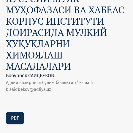
МУҲОФАЗАСИ ВА ХАБЕАС
КОРПУС ИНСТИТУТИ
ДОИРАСИДА МУЛКИЙ
ҲУҚУҚЛАРНИ
ҲИМОЯЛАШ
МАСАЛАЛАРИ
Бобурбек САИДБЕКОВ
Адлия вазирлиги бўлим бошлиғи // E-mail:
b.saidbekov@adliya.uz
PDF