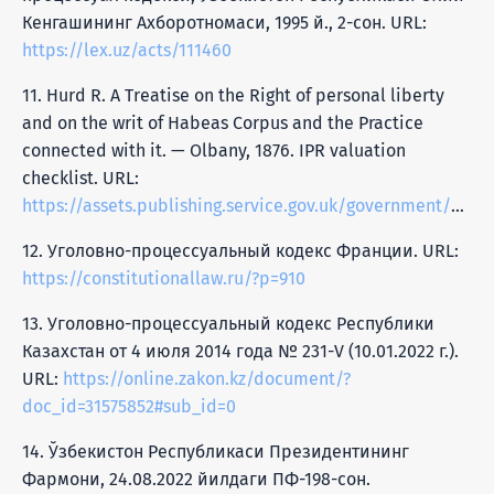
Кенгашининг Ахборотномаси, 1995 й., 2-сон. URL:
https://lex.uz/acts/111460
11. Hurd R. A Treatise on the Right of personal liberty
and on the writ of Habeas Corpus and the Practice
connected with it. — Olbany, 1876. IPR valuation
checklist. URL:
https://assets.publishing.service.gov.uk/government/uploads/system/uploads/attachment_data/file/385848/Intellecual_Property_Right_valuation_checklist.pdf
12. Уголовно-процессуальный кодекс Франции. URL:
https://constitutionallaw.ru/?p=910
13. Уголовно-процессуальный кодекс Республики
Казахстан от 4 июля 2014 года № 231-V (10.01.2022 г.).
URL:
https://online.zakon.kz/document/?
doc_id=31575852#sub_id=0
14. Ўзбекистон Республикаси Президентининг
Фармони, 24.08.2022 йилдаги ПФ-198-сон.