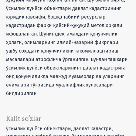
ўсимлик дунёси объектлари давлат кадастрининг
юридик тавсифи, бошқа табиий ресурслар
кадастридан фарқи қиёсий-ҳуқуқий метод орқали
ифодаланган. Шунингдек, амалдаги қонунчилик
ҳолати, олимларнинг илмий-назарий фикрлари,
ушбу соҳадаги қонунчиликни такомиллаштириш
масалалари атрофлича ўрганилган. Бундан ташқари
ўсимлик дунёси объектларининг давлат кадастрига
оид қонунчиликда мавжуд муаммолар ва уларнинг
ечимлари тўғрисида муаллифлик хулосалари
билдирилган
Kalit so‘zlar
ўсимлик дунёси объектлари, давлат кадастри,