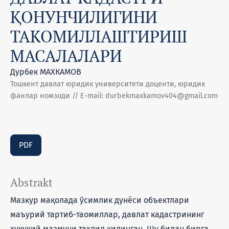
ҚОНУНЧИЛИГИНИ
ТАКОМИЛЛАШТИРИШ
МАСАЛАЛАРИ
Дурбек МАХКАМОВ
Тошкент давлат юридик университети доценти, юридик
фанлар номзоди // E-mail: durbekmaxkamov404@gmail.com
PDF
Abstrakt
Мазкур мақолада ўсимлик дунёси объектлари
маъурий тартиб-таомиллар, давлат кадастрининг
ҳуқуқий мазмуни таҳлил қилинган. Шу билан бирга,