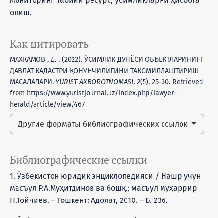
мониторинг, табиий ресурс, ўсимликларни ҳисобга
олиш.
Как цитировать
МАХКАМОВ , Д. . (2022). ЎСИМЛИК ДУНЁСИ ОБЪЕКТЛАРИНИНГ
ДАВЛАТ КАДАСТРИ ҚОНУНЧИЛИГИНИ ТАКОМИЛЛАШТИРИШ
МАСАЛАЛАРИ.
YURIST AXBOROTNOMASI
,
2
(5), 25–30. Retrieved
from https://www.yuristjournal.uz/index.php/lawyer-
herald/article/view/467
Другие форматы библиографических ссылок
Библиографические ссылки
1. Ўзбекистон юридик энциклопедияси / Нашр учун
масъул Р.А.Муҳитдинов ва бошқ.; масъул муҳаррир
Н.Тойчиев. – Тошкент: Адолат, 2010. – Б. 236.