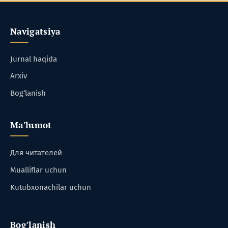
Navigatsiya
Jurnal haqida
Arxiv
Bog‘lanish
Ma'lumot
Для читателей
Mualliflar uchun
Kutubxonachilar uchun
Bog'lanish