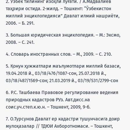
2. Ўзбек тилининг изоҳли луғати. / А.Мадвалиев
таҳрири остида. 2-жилд. – Тошкент: “Ўзбекистон
миллий энциклопедияси” Давлат илмий нашриёти,
2006. – Б. 291.
3. Большая юридическая энциклопедия. – М.: Эксмо,
2008. – С. 241.
4. Словарь иностранных слов. – М., 2009. – С. 210.
5. Қонун ҳужжатлари маълумотлари миллий базаси,
19.04.2018 й., 03/18/476/1087-сон, 25.07.2018 й.,
03/18/487/1569-сон; 21.03.2019 й., 03/19/531/2799-сон
6. Р.С. Ташбаева Правовое регулирование ведения
природных кадастров РУз. Авт.дисс.на
соис.уч.степ.к.ю.н. – Тошкент, 2009, 9-б.
7. О.Турсунов Давлат ер кадастри тушунчасига доир
мулоҳазалар // ТДЮИ Ахборотномаси. – Тошкент,