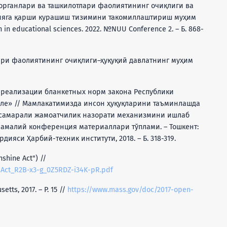
ат органлари ва ташкилотлари фаолиятининг очиқлиги ва
яга қарши курашиш тизимини такомиллаштириш муҳим
in educational sciences. 2022. №NUU Conference 2. – Б. 868-
лари фаолиятининг очиқлиги–ҳуқуқий давлатнинг муҳим
ы реализации бланкетных норм закона Республики
оле» // Мамлакатимизда инсон ҳуқуқларини таъминлашда
 самарали жамоатчилик назорати механизмини ишлаб
амалий конференция материаллари тўплами. – Тошкент:
ияси Ҳарбий-техник институти, 2018. – Б. 318-319.
shine Act") //
eAct_R2B-x3-g_0Z5RDZ-i34K-pR.pdf
tts, 2017. – P. 15 //
https://www.mass.gov/doc/2017-open-