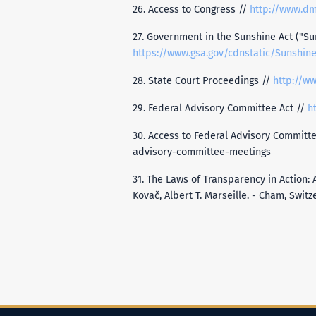
26. Access to Congress //
http://www.dm
27. Government in the Sunshine Act ("Su
https://www.gsa.gov/cdnstatic/Sunshin
28. State Court Proceedings //
http://w
29. Federal Advisory Committee Act //
h
30. Access to Federal Advisory Committ
advisory-committee-meetings
31. The Laws of Transparency in Action:
Kovač, Albert T. Marseille. - Cham, Swit