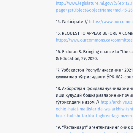
http://www.legislature.mi.gov/(S(ep1z2l
page=getObject&objectName=mcl-15-26
14. Participate //
https://www.ourcommo
15. REQUEST TO APPEAR BEFORE A COMM
https://www.ourcommons.ca/committees
16. Erduran S. Bringing nuance to “the 
& Education, 29, 2020.
17. Ўзбекистон Республикасининг 202
ҳужжатлар тўғрисида»ги ЎРҚ-682-сон
18. Ахборотдан фойдаланувчиларнинг
иши ҳудудий бошқармаларининг очи
тўғрисидаги низом //
http://archive.u
ochiq-haiat-majlislarida-wa-arkhiw-ishi
hozir-bulishi-tartibi-tughrisidagi-nizom
19. “Ўзстандарт” агентлигининг очиқ