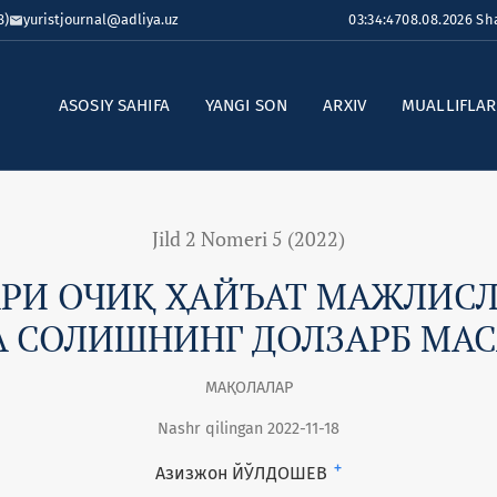
8)
yuristjournal@adliya.uz
03:34:48
08.08.2026 S
ASOSIY SAHIFA
YANGI SON
ARXIV
MUALLIFLA
Jild 2 Nomeri 5 (2022)
АРИ ОЧИҚ ҲАЙЪАТ МАЖЛИС
А СОЛИШНИНГ ДОЛЗАРБ МА
МАҚОЛАЛАР
Nashr qilingan 2022-11-18
+
Азизжон ЙЎЛДОШЕВ