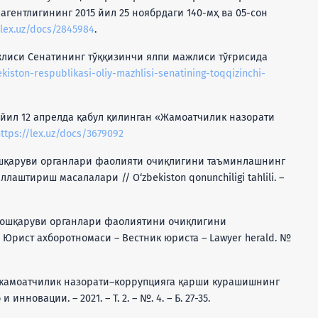
 агентлигининг 2015 йил 25 ноябрдаги 140-мҳ ва 05-сон
/lex.uz/docs/2845984
.
жлиси Сенатининг тўққизинчи ялпи мажлиси тўғрисида
kiston-respublikasi-oliy-mazhlisi-senatining-toqqizinchi-
8 йил 12 апрелда қабул қилинган «Жамоатчилик назорати
ttps://lex.uz/docs/3679092
бошқаруви органлари фаолияти очиқлигини таъминлашнинг
аштириш масалалари // O‘zbekiston qonunchiligi tahlili. –
а бошқаруви органлари фаолиятини очиқлигини
 Юрист ахборотномаси – Вестник юриста – Lawyer herald. №
ва жамоатчилик назорати–коррупцияга қарши курашишнинг
нновации. – 2021. – Т. 2. – №. 4. – Б. 27-35.