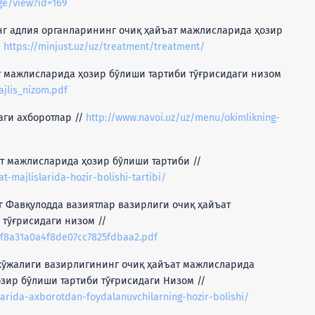
ge/view?id=169
нг адлия органларининг очиқ ҳайъат мажлисларида ҳозир
/
https://minjust.uz/uz/treatment/treatment/
т мажлисларида ҳозир бўлиши тартиби тўғрисидаги низом
ajlis_nizom.pdf
аги ахборотлар //
http://www.navoi.uz/uz/menu/okimlikning-
ат мажлисларида ҳозир бўлиши тартиби //
t-majlislarida-hozir-bolishi-tartibi/
 Фавқулодда вазиятлар вазирлиги очиқ ҳайъат
тўғрисидаги низом //
df8a31a0a4f8de07cc7825fdbaa2.pdf
 хўжалиги вазирлигининг очиқ ҳайъат мажлисларида
зир бўлиши тартиби тўғрисидаги Низом //
larida-axborotdan-foydalanuvchilarning-hozir-bolishi/