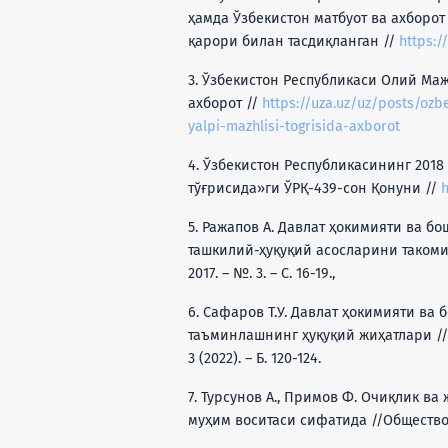
ҳамда Ўзбекистон матбуот ва ахборот
қарори билан тасдиқланган //
https:/
3. Ўзбекистон Республикаси Олий Ма
ахборот //
https://uza.uz/uz/posts/ozbe
yalpi-mazhlisi-togrisida-axborot
4. Ўзбекистон Республикасининг 201
тўғрисида»ги ЎРҚ-439-сон Қонуни //
h
5. Ражапов A. Давлат ҳокимияти ва 
ташкилий-ҳуқуқий асосларини такомилл
2017. – №. 3. – С. 16-19.,
6. Сафаров Т.У. Давлат ҳокимияти в
таъминлашнинг ҳуқуқий жиҳатлари //
3 (2022). – Б. 120-124.
7. Турсунов А., Примов Ф. Очиқлик 
муҳим воситаси сифатида //Общество и и