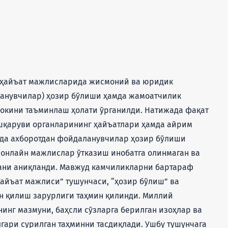
қ ҳайъат мажлисларида жисмоний ва юридик
ланувчилар) ҳозир бўлиши ҳамда жамоатчилик
окини таъминлаш ҳолати ўрганилди. Натижада фақат
шқаруви органларининг ҳайъатлари ҳамда айрим
да ахборотдан фойдаланувчилар ҳозир бўлиши
 онлайн мажлислар ўтказиш инобатга олинмаган ва
ани аниқланди. Мавжуд камчиликларни бартараф
ҳайъат мажлиси” тушунчаси, “ҳозир бўлиш” ва
ин қилиш зарурлиги таҳмин қилинди. Миллий
инг мазмуни, баҳсли сўзларга берилган изоҳлар ва
гари сурилган таҳминни тасдиқлади. Ушбу тушунчага