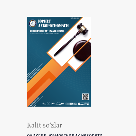
Kalit so‘zlar
очиқлик, жамоатчилик назорати,