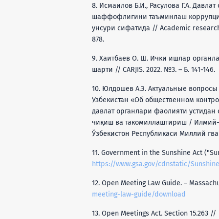
8. Исмаилов Б.И., Расулова Г.А. Давл
шаффофлигини таъминлаш коррупци
унсури сифатида // Academic research 
878.
9. Хаитбаев О. Ш. Ички ишлар орган
шарти // CARJIS. 2022. №3. – Б. 141-146.
10. Юлдошев А.Э. Актуальные вопрос
Узбекистан «Об общественном контр
давлат органлари фаолияти устидан
чиқиш ва такомиллаштириш / Илмий-
Ўзбекистон Республикаси Миллий гвард
11. Government in the Sunshine Act ("Sun
https://www.gsa.gov/cdnstatic/Sunshin
12. Open Meeting Law Guide. – Massachuse
meeting-law-guide/download
13. Open Meetings Act. Section 15.263 //