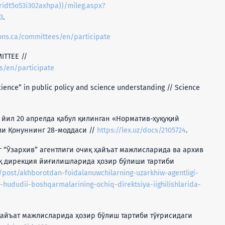
rridt5o53i302axhpa))/mileg.aspx?
3
.
ns.ca/committees/en/participate
ITTEE //
/en/participate
science” in public policy and science understanding // Science
1 йил 20 апрелда қабул қилинган «Норматив-ҳуқуқий
ли Қонуннинг 28-моддаси //
https://lex.uz/docs/2105724
.
 “Ўзархив” агентлиги очиқ ҳайъат мажлисларида ва архив
қ дирекция йиғилишларида ҳозир бўлиши тартиби
z/post/akhborotdan-foidalanuwchilarning-uzarkhiw-agentligi-
-hududii-boshqarmalarining-ochiq-direktsiya-iighilishlarida-
 ҳайъат мажлисларида ҳозир бўлиш тартиби тўғрисидаги