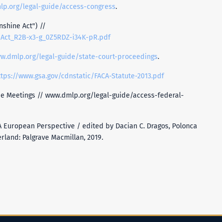
lp.org/legal-guide/access-congress
.
nshine Act") //
eAct_R2B-x3-g_0Z5RDZ-i34K-pR.pdf
ww.dmlp.org/legal-guide/state-court-proceedings
.
ttps://www.gsa.gov/cdnstatic/FACA-Statute-2013.pdf
ee Meetings // www.dmlp.org/legal-guide/access-federal-
 A European Perspective / edited by Dacian C. Dragos, Polonca
zerland: Palgrave Macmillan, 2019.