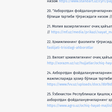
низом
https://www.standart.uz/cyrl/pa
20. “Ахборотдан фойдаланувчиларни
бўлиши тартиби тўғрисидаги низом /
21. Молия вазирлигининг очиқ ҳайъа
//
https://mf.uz/media/prikazi/xayat_m
22. Ҳокимликнинг фаолияти тўғрисид
faolijati-trisidagi-ahborotlar
23. Вилоят ҳокимлигининг очиқ ҳайъ
http://xorazm.uz/uz/hujjatlar/ochiq-haya
24. Ахборотдан фойдаланувчиларнинг
мажлисларида ҳозир бўлиши тартиби 
https://www.fvv.uz/uploads/docs/8bf8
25. Ўзбекистон Республикаси Қишлоқ
ахборотдан фойдаланувчиларнинг ҳо
https://www.agro.uz/ochiq-hayat-majlis