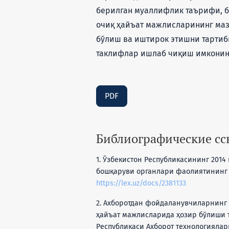
берилган муаллифлик таърифи, б
очиқ ҳайъат мажлисларининг мазм
бўлиш ва иштирок этишни тартиб
таклифлар ишлаб чиқиш имконин
PDF
Библиографические с
1. Ўзбекистон Республикасининг 2014
бошқаруви органлари фаолиятининг о
https://lex.uz/docs/2381133
2. Ахборотдан фойдаланувчиларнинг
ҳайъат мажлисларида ҳозир бўлиши т
Республикаси Ахборот технологияла