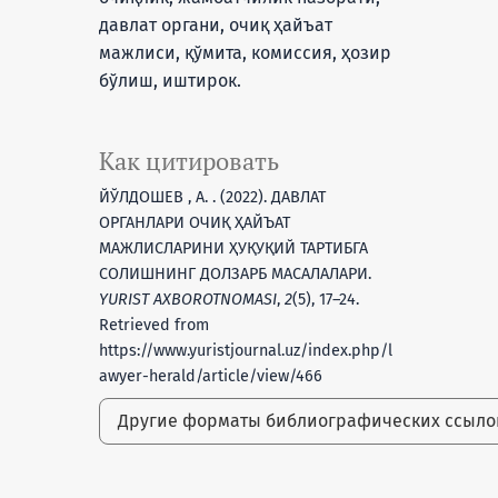
давлат органи, очиқ ҳайъат
мажлиси, қўмита, комиссия, ҳозир
бўлиш, иштирок.
Как цитировать
ЙЎЛДОШЕВ , А. . (2022). ДАВЛАТ
ОРГАНЛАРИ ОЧИҚ ҲАЙЪАТ
МАЖЛИСЛАРИНИ ҲУҚУҚИЙ ТАРТИБГА
СОЛИШНИНГ ДОЛЗАРБ МАСАЛАЛАРИ.
YURIST AXBOROTNOMASI
,
2
(5), 17–24.
Retrieved from
https://www.yuristjournal.uz/index.php/l
awyer-herald/article/view/466
Другие форматы библиографических ссыл