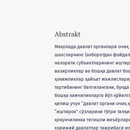
Abstrakt
Мақолада давлат органлари очи
шахсларнинг (ахборотдан фойда
назорати субъектларининг иштир
вазирликлар ва бошқа давлат бо
ҳокимликлар ҳайъат мажлислари
тартибининг белгилангани, бунда
бошқа камчиликларга йўл қўйилг
қилиш учун “давлат органи очиқ 
“иштирок” сўзларини тўғри талқ
қонунчиликка тегишли меъёрларн
хорижий давлатлар тажрибаси ил