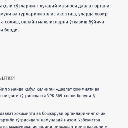
аҳсли сўзларнинг луғавий маъноси давлат органи
уни ва турларини холис акс этиш, уларда ҳозир
га солиш, онлайн мажлисларни ўтказиш бўйича
и берди.
сылки
 йил 5 майда қабул қилинган «Давлат ҳокимияти ва
чиқлиги тўғрисида»ги ЎРҚ–369-сонли Қонуни //
 давлат ҳокимияти ва бошқаруви органларининг очиқ
артиби тўғрисидаги намунавий низом. Ўзбекистон
ри ва коммуникацияларини ривожлантириш вазирлиги