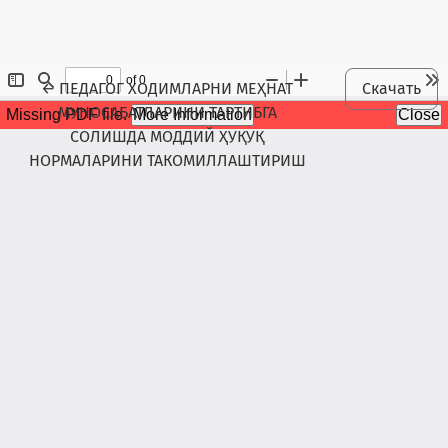
Maqola tafsilotlariga qaytish
←
ПЕДАГОГ ХОДИМЛАРНИ МЕҲНАТ
Скачать
МУНОСАБАТЛАРИНИ ТАРТИБГА
СОЛИШДА МОДДИЙ ҲУҚУҚ
НОРМАЛАРИНИ ТАКОМИЛЛАШТИРИШ