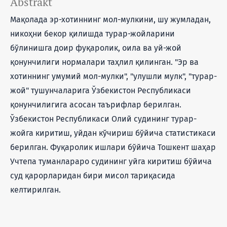
Abstrakt
Мақолада эр-хотиннинг мол-мулкини, шу жумладан,
никоҳни бекор қилишда турар-жойларини
бўлинишга доир фуқаролик, оила ва уй-жой
қонунчилиги нормалари таҳлил қилинган. "Эр ва
хотиннинг умумий мол-мулки", "улушли мулк", "турар-
жой" тушунчаларига Ўзбекистон Республикаси
қонунчилигига асосан таърифлар берилган.
Ўзбекистон Республикаси Олий судининг турар-
жойга киритиш, уйдан кўчириш бўйича статистикаси
берилган. Фуқаролик ишлари бўйича Тошкент шаҳар
Учтепа туманлараро судининг уйга киритиш бўйича
суд қарорларидан бири мисол тариқасида
келтирилган.