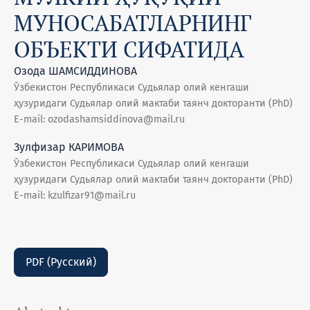
МУНОСАБАТЛАРНИНГ
ОБЪЕКТИ СИФАТИДА
Озода ШАМСИДДИНОВА
Ўзбекистон Республикаси Судьялар олий кенгаши
ҳузуридаги Судьялар олий мактаби таянч докторанти (PhD)
E-mail: ozodashamsiddinova@mail.ru
Зулфизар КАРИМОВА
Ўзбекистон Республикаси Судьялар олий кенгаши
ҳузуридаги Судьялар олий мактаби таянч докторанти (PhD)
E-mail: kzulfizar91@mail.ru
PDF (Русский)