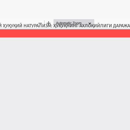
Й ҲУҚУҚИЙ НАТУРАЛИЗМ: ҲУҚУҚНИНГ АХЛОҚИЙЛИГИ ДАРАЖ