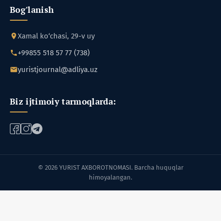
Bog'lanish
Xamal ko‘chasi, 29-v uy
+99855 518 57 77 (738)
yuristjournal@adliya.uz
Biz ijtimoiy tarmoqlarda:
© 2026 YURIST AXBOROTNOMASI. Barcha huquqlar
himoyalangan.