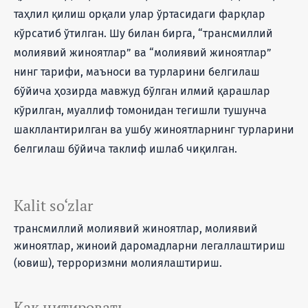
таҳлил қилиш орқали улар ўртасидаги фарқлар
кўрсатиб ўтилган. Шу билан бирга, “трансмиллий
молиявий жиноятлар” ва “молиявий жиноятлар”
нинг тарифи, маъноси ва турларини белгилаш
бўйича ҳозирда мавжуд бўлган илмий қарашлар
кўрилган, муаллиф томонидан тегишли тушунча
шакллантирилган ва ушбу жиноятларнинг турларини
белгилаш бўйича таклиф ишлаб чиқилган.
Kalit so‘zlar
трансмиллий молиявий жиноятлар, молиявий
жиноятлар, жиноий даромадларни легаллаштириш
(ювиш), терроризмни молиялаштириш.
Как цитировать