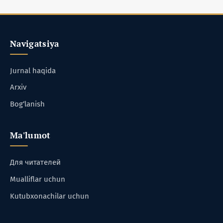
Navigatsiya
Jurnal haqida
Arxiv
Bog‘lanish
Ma'lumot
Для читателей
Mualliflar uchun
Kutubxonachilar uchun