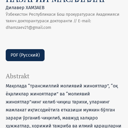
Дилавер ХАМЗАЕВ
Ўзбекистон Республикаси Бош прокуратураси Академияси
таянч докторантураси докторанти // E-mail:
dhamzaev21@gmail.com
PDF (Русский)
Abstrakt
Мақолада “трансмиллий молиявий жиноятлар”, “оқ
ёқаликлар жиноятлари” ва “молиявий
жиноятлар”нинг келиб чиқиш тарихи, уларнинг
мамлакат иқтисодиётига етказиши мумкин бўлган
зарари ўрганиб чиқилиб, мавжуд халқаро
ҳужжатлар, хорижий тажриба ва илмий қарашларни