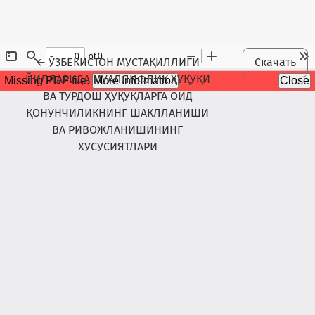
Maqola tafsilotlariga qaytish
←
ЎЗБЕКИСТОН МУСТАҚИЛЛИГИ
Скачать
ЙИЛЛАРИДА МУАЛЛИФЛИК ҲУҚУҚИ
ВА ТУРДОШ ҲУҚУҚЛАРГА ОИД
ҚОНУНЧИЛИКНИНГ ШАКЛЛАНИШИ
ВА РИВОЖЛАНИШИНИНГ
ХУСУСИЯТЛАРИ