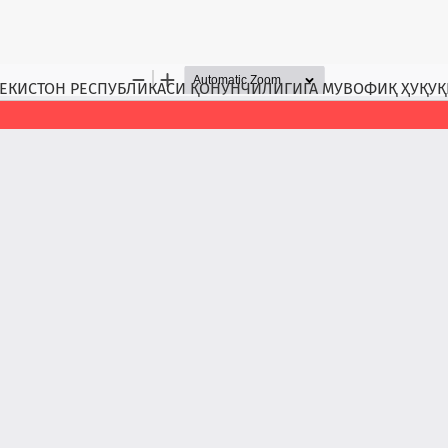
КИСТОН РЕСПУБЛИКАСИ ҚОНУНЧИЛИГИГА МУВОФИҚ ҲУҚУҚ