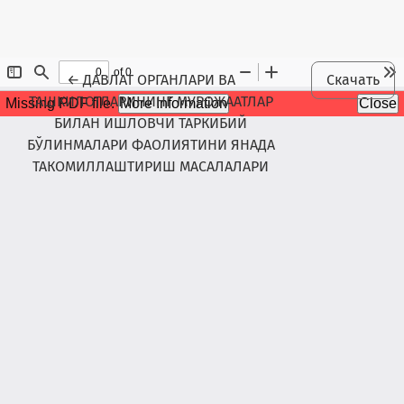
Maqola tafsilotlariga qaytish
←
ДАВЛАТ ОРГАНЛАРИ ВА
Скачать
ТАШКИЛОТЛАРИНИНГ МУРОЖААТЛАР
БИЛАН ИШЛОВЧИ ТАРКИБИЙ
БЎЛИНМАЛАРИ ФАОЛИЯТИНИ ЯНАДА
ТАКОМИЛЛАШТИРИШ МАСАЛАЛАРИ