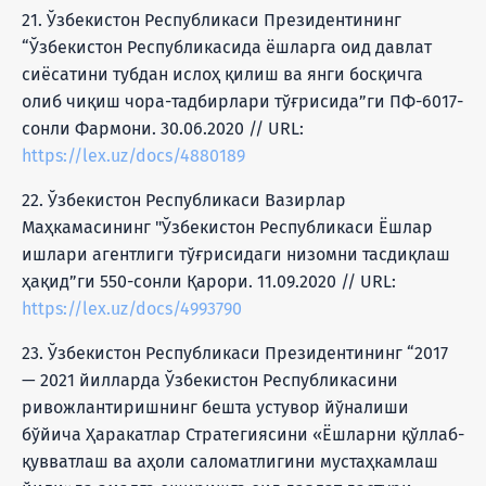
21. Ўзбекистон Республикаси Президентининг
“Ўзбекистон Республикасида ёшларга оид давлат
сиёсатини тубдан ислоҳ қилиш ва янги босқичга
олиб чиқиш чора-тадбирлари тўғрисида”ги ПФ-6017-
сонли Фармони. 30.06.2020 // URL:
https://lex.uz/docs/4880189
22. Ўзбекистон Республикаси Вазирлар
Маҳкамасининг "Ўзбекистон Республикаси Ёшлар
ишлари агентлиги тўғрисидаги низомни тасдиқлаш
ҳақид”ги 550-сонли Қарори. 11.09.2020 // URL:
https://lex.uz/docs/4993790
23. Ўзбекистон Республикаси Президентининг “2017
— 2021 йилларда Ўзбекистон Республикасини
ривожлантиришнинг бешта устувор йўналиши
бўйича Ҳаракатлар Стратегиясини «Ёшларни қўллаб-
қувватлаш ва аҳоли саломатлигини мустаҳкамлаш