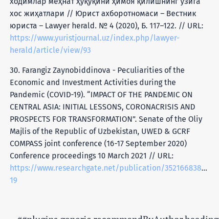
ходимлар меҳнат ҳуқуқини ҳимоя қилишнинг ўзига
хос жиҳатлари // Юрист ахборотномаси – Вестник
юриста – Lawyer herald. № 4 (2020), Б. 117–122. // URL:
https://www.yuristjournal.uz/index.php/lawyer-
herald/article/view/93
30. Farangiz Zaynobiddinova - Peculiarities of the
Economic and Investment Activities during the
Pandemic (COVID-19). “IMPACT OF THE PANDEMIC ON
CENTRAL ASIA: INITIAL LESSONS, CORONACRISIS AND
PROSPECTS FOR TRANSFORMATION”. Senate of the Oliy
Majlis of the Republic of Uzbekistan, UWED & GCRF
COMPASS joint conference (16-17 September 2020)
Conference proceedings 10 March 2021 // URL:
https://www.researchgate.net/publication/352166838_Pec
19