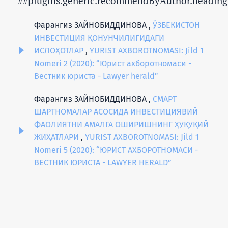
##plugins.generic.recommendByAuthor.heading
Фарангиз ЗАЙНОБИДДИНОВА ,
ЎЗБЕКИСТОН
ИНВЕСТИЦИЯ ҚОНУНЧИЛИГИДАГИ
ИСЛОҲОТЛАР
,
YURIST AXBOROTNOMASI: Jild 1
Nomeri 2 (2020): “Юрист ахборотномаси -
Вестник юриста - Lawyer herald”
Фарангиз ЗАЙНОБИДДИНОВА ,
CМАРТ
ШАРТНОМАЛАР АСОСИДА ИНВЕСТИЦИЯВИЙ
ФАОЛИЯТНИ АМАЛГА ОШИРИШНИНГ ҲУҚУҚИЙ
ЖИҲАТЛАРИ
,
YURIST AXBOROTNOMASI: Jild 1
Nomeri 5 (2020): “ЮРИСТ АХБОРОТНОМАСИ -
ВЕСТНИК ЮРИСТА - LAWYER HERALD”