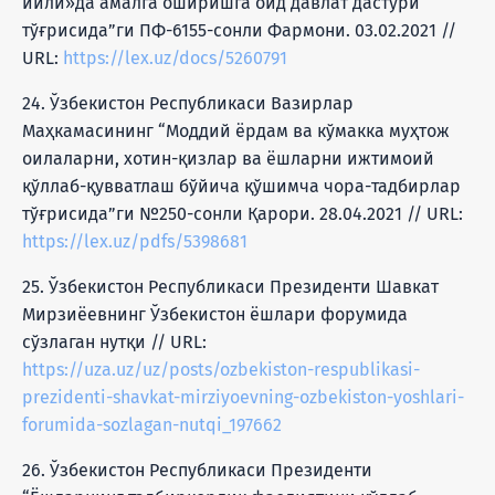
йили»да амалга оширишга оид давлат дастури
тўғрисида”ги ПФ-6155-сонли Фармони. 03.02.2021 //
URL:
https://lex.uz/docs/5260791
24. Ўзбекистон Республикаси Вазирлар
Маҳкамасининг “Моддий ёрдам ва кўмакка муҳтож
оилаларни, хотин-қизлар ва ёшларни ижтимоий
қўллаб-қувватлаш бўйича қўшимча чора-тадбирлар
тўғрисида”ги №250-сонли Қарори. 28.04.2021 // URL:
https://lex.uz/pdfs/5398681
25. Ўзбекистон Республикаси Президенти Шавкат
Мирзиёевнинг Ўзбекистон ёшлари форумида
сўзлаган нутқи // URL:
https://uza.uz/uz/posts/ozbekiston-respublikasi-
prezidenti-shavkat-mirziyoevning-ozbekiston-yoshlari-
forumida-sozlagan-nutqi_197662
26. Ўзбекистон Республикаси Президенти