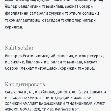
ёшлар бандлигини таъминлаш, меҳнат бозори
фаолиятини самарали ҳуқуқий тартибга солишни
такомиллаштириш юзасидан таклифлар илгари
сурилган.
Kalit so‘zlar
ёшлар сиёсати, иқтисодий фаоллик, инсон ресурси,
ишсизлик, ёшларни иш билан таъминаш, меҳнат
бозори, меҳнат миграцияси, хорижий тажриба.
Как цитировать
САЪДУЛЛАЕВ , А. ., & ЗАЙНОБИДДИНОВА, Ф. . (2021). ЁШЛАРНИ
ИШ БИЛАН ТАЪМИНЛАШНИНГ ҲУҚУҚИЙ ЖИҲАТЛАРИ:
ХОРИЖИЙ АМАЛИЁТ ВА ЗАМОНАВИЙ ТЕНДЕНЦИЯЛАР.
YURIST
AXBOROTNOMASI
,
2
(3), 121–130. Retrieved from