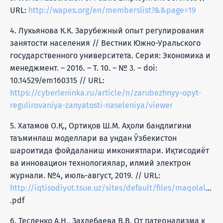
URL:
http://wapes.org/en/memberslist?&&page=19
4. Лукьянова К.К. Зарубежный опыт регулирования
занятости населения // Вестник Южно-Уральского
государственного университета. Серия: Экономика и
менеджмент. – 2016. – Т. 10. – № 3. – doi:
10.14529/em160315 // URL:
https://cyberleninka.ru/article/n/zarubezhnyy-opyt-
regulirovaniya-zanyatosti-naseleniya/viewer
5. Хатамов О.Қ., Ортиқов Ш.М. Аҳоли бандлигини
таъминлаш моделлари ва ундан Ўзбекистон
шароитида фойдаланиш имкониятлари. Иқтисодиёт
ва инновацион технологиялар, илмий электрон
журнали. №4, июль-август, 2019. // URL:
http://iqtisodiyot.tsue.uz/sites/default/files/maqolalar/Khatamov_Ortikov
.pdf
6. Тесленко А.Н., Захлебаева В.В. От патернализма к