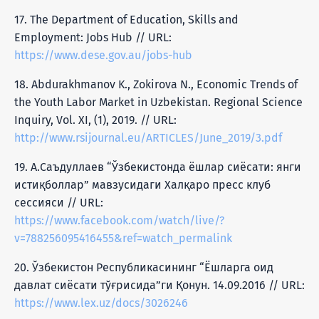
17. The Department of Education, Skills and
Employment: Jobs Hub // URL:
https://www.dese.gov.au/jobs-hub
18. Abdurakhmanov K., Zokirova N., Economic Trends of
the Youth Labor Market in Uzbekistan. Regional Science
Inquiry, Vol. XI, (1), 2019. // URL:
http://www.rsijournal.eu/ARTICLES/June_2019/3.pdf
19. А.Саъдуллаев “Ўзбекистонда ёшлар сиёсати: янги
истиқболлар” мавзусидаги Халқаро пресс клуб
сессияси // URL:
https://www.facebook.com/watch/live/?
v=788256095416455&ref=watch_permalink
20. Ўзбекистон Республикасининг “Ёшларга оид
давлат сиёсати тўғрисида”ги Қонун. 14.09.2016 // URL:
https://www.lex.uz/docs/3026246