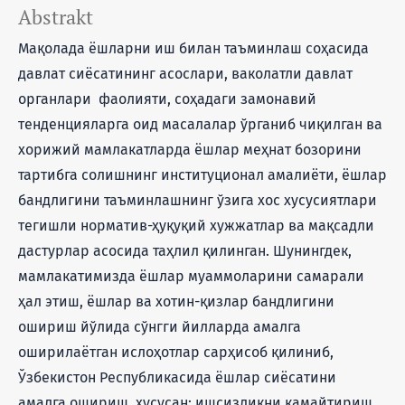
Abstrakt
Мақолада ёшларни иш билан таъминлаш соҳасида
давлат сиёсатининг асослари, ваколатли давлат
органлари фаолияти, соҳадаги замонавий
тенденцияларга оид масалалар ўрганиб чиқилган ва
хорижий мамлакатларда ёшлар меҳнат бозорини
тартибга солишнинг институционал амалиёти, ёшлар
бандлигини таъминлашнинг ўзига хос хусусиятлари
тегишли норматив-ҳуқуқий хужжатлар ва мақсадли
дастурлар асосида таҳлил қилинган. Шунингдек,
мамлакатимизда ёшлар муаммоларини самарали
ҳал этиш, ёшлар ва хотин-қизлар бандлигини
ошириш йўлида сўнгги йилларда амалга
оширилаётган ислоҳотлар сарҳисоб қилиниб,
Ўзбекистон Республикасида ёшлар сиёсатини
амалга ошириш, хусусан: ишсизликни камайтириш,