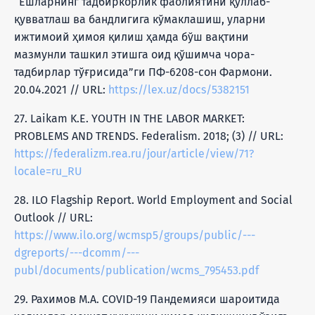
“Ёшларнинг тадбиркорлик фаолиятини қўллаб-
қувватлаш ва бандлигига кўмаклашиш, уларни
ижтимоий ҳимоя қилиш ҳамда бўш вақтини
мазмунли ташкил этишга оид қўшимча чора-
тадбирлар тўғрисида”ги ПФ-6208-сон Фармони.
20.04.2021 // URL:
https://lex.uz/docs/5382151
27. Laikam K.E. YOUTH IN THE LABOR MARKET:
PROBLEMS AND TRENDS. Federalism. 2018; (3) // URL:
https://federalizm.rea.ru/jour/article/view/71?
locale=ru_RU
28. ILO Flagship Report. World Employment and Social
Outlook // URL:
https://www.ilo.org/wcmsp5/groups/public/---
dgreports/---dcomm/---
publ/documents/publication/wcms_795453.pdf
29. Рахимов М.А. COVID-19 Пандемияси шароитида