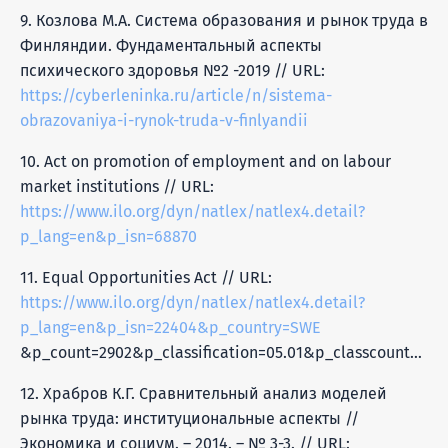
9. Козлова М.А. Система образования и рынок труда в
Финляндии. Фундаментальный аспекты
психического здоровья №2 -2019 // URL:
https://cyberleninka.ru/article/n/sistema-
obrazovaniya-i-rynok-truda-v-finlyandii
10. Act on promotion of employment and on labour
market institutions // URL:
https://www.ilo.org/dyn/natlex/natlex4.detail?
p_lang=en&p_isn=68870
11. Equal Opportunities Act // URL:
https://www.ilo.org/dyn/natlex/natlex4.detail?
p_lang=en&p_isn=22404&p_country=SWE
&p_count=2902&p_classification=05.01&p_classcount=54
12. Храбров К.Г. Сравнительный анализ моделей
рынка труда: институциональные аспекты //
Экономика и социум. – 2014. – № 3-3. // URL: