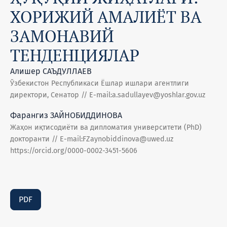
ХОРИЖИЙ АМАЛИЁТ ВА
ЗАМОНАВИЙ
ТЕНДЕНЦИЯЛАР
Алишер САЪДУЛЛАЕВ
Ўзбекистон Республикаси Ёшлар ишлари агентлиги
директори, Сенатор // E-mail:a.sadullayev@yoshlar.gov.uz
Фарангиз ЗАЙНОБИДДИНОВА
Жаҳон иқтисодиёти ва дипломатия университети (PhD)
докторанти // E-mail:FZaynobiddinova@uwed.uz
https://orcid.org/0000-0002-3451-5606
PDF