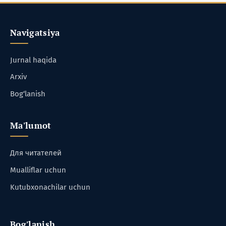
Navigatsiya
Jurnal haqida
Arxiv
Bog‘lanish
Ma'lumot
Для читателей
Mualliflar uchun
Kutubxonachilar uchun
Bog'lanish