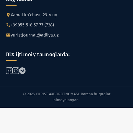
Xamal ko‘chasi, 29-v uy
+99855 518 57 77 (738)
yuristjournal@adliya.uz
Biz ijtimoiy tarmoqlarda:
© 2026 YURIST AXBOROTNOMASI. Barcha huquqlar
himoyalangan.