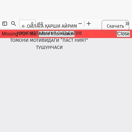
Maqola tafsilotlariga qaytish
←
ОИЛАГА ҚАРШИ АЙРИМ
Скачать
ЖИНОЯТЛАРНИНГ СУБЪЕКТИВ
ТОМОНИ МОТИВИДАГИ “ПАСТ НИЯТ”
ТУШУНЧАСИ