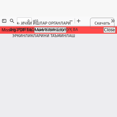
Maqola tafsilotlariga qaytish
←
ИЧКИ ИШЛАР ОРГАНЛАРИ
Скачать
ФАОЛИЯТИДА ШАХСНИНГ ҲУҚУҚ ВА
ЭРКИНЛИКЛАРИНИ ТАЪМИНЛАШ