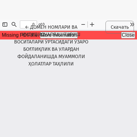
Maqola tafsilotlariga qaytish
←
ДОМЕН НОМЛАРИ ВА
Скачать
ИНДИВИДУАЛЛАШТИРИШ
ВОСИТАЛАРИ ЎРТАСИДАГИ ЎЗАРО
БОҒЛИҚЛИК ВА УЛАРДАН
ФОЙДАЛАНИШДА МУАММОЛИ
ҲОЛАТЛАР ТАҲЛИЛИ