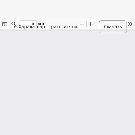
Maqola tafsilotlariga qaytish
←
Ҳаракатлар стратегисяси
Скачать