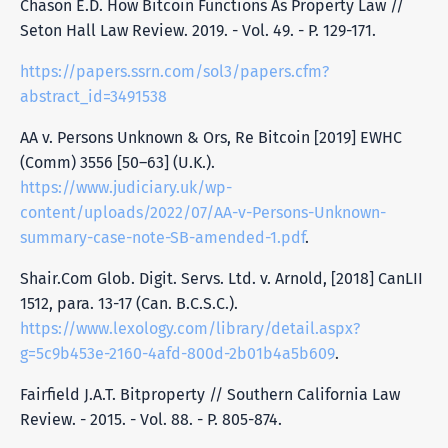
Chason E.D. How Bitcoin Functions As Property Law //
Seton Hall Law Review. 2019. - Vol. 49. - P. 129-171.
https://papers.ssrn.com/sol3/papers.cfm?
abstract_id=3491538
AA v. Persons Unknown & Ors, Re Bitcoin [2019] EWHC
(Comm) 3556 [50–63] (U.K.).
https://www.judiciary.uk/wp-
content/uploads/2022/07/AA-v-Persons-Unknown-
summary-case-note-SB-amended-1.pdf
.
Shair.Com Glob. Digit. Servs. Ltd. v. Arnold, [2018] CanLII
1512, para. 13-17 (Can. B.C.S.C.).
https://www.lexology.com/library/detail.aspx?
g=5c9b453e-2160-4afd-800d-2b01b4a5b609
.
Fairfield J.A.T. Bitproperty // Southern California Law
Review. - 2015. - Vol. 88. - P. 805-874.