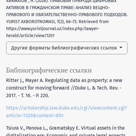
ХИКМАТОВ , Н. (2026). ПРАВОВАЯ ПРИРОДА ЦИФРОВЫХ
АКТИВОВ В ГРАЖДАНСКОМ ПРАВЕ: АНАЛИЗ ВЕЩНО-
ПРАВОВОГО И ОБЯЗАТЕЛЬСТВЕННО-ПРАВОВОГО ПОДХОДОВ.
YURIST AXBOROTNOMASI
,
1
(2), 66–73. Retrieved from
https://www.yuristjournal.uz/index.php/lawyer-
herald/article/view/1201
Другие форматы библиографических ссылок
Библиографические ссылки
Ritter J., Mayer A. Regulating data as property: a new
construct for moving forward //Duke L. & Tech. Rev. -
2017. - Т. 16. - P. 220.
https://scholarship.law.duke.edu/cgi/viewcontent.cgi?
article=1320&context=dltr
Tsiura V., Panova L., Gramatskyy E. Virtual assets in the
digitalization era: Economic and private legal aspects