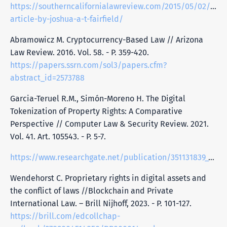
https://southerncalifornialawreview.com/2015/05/02/bitp
article-by-joshua-a-t-fairfield/
Abramowicz M. Cryptocurrency-Based Law // Arizona
Law Review. 2016. Vol. 58. - P. 359-420.
https://papers.ssrn.com/sol3/papers.cfm?
abstract_id=2573788
Garcia-Teruel R.M., Simón-Moreno H. The Digital
Tokenization of Property Rights: A Comparative
Perspective // Computer Law & Security Review. 2021.
Vol. 41. Art. 105543. - P. 5-7.
https://www.researchgate.net/publication/351131839_The_digital_tokenization_of_property_rights_A_comparative_perspective
Wendehorst C. Proprietary rights in digital assets and
the conflict of laws //Blockchain and Private
International Law. – Brill Nijhoff, 2023. - P. 101-127.
https://brill.com/edcollchap-