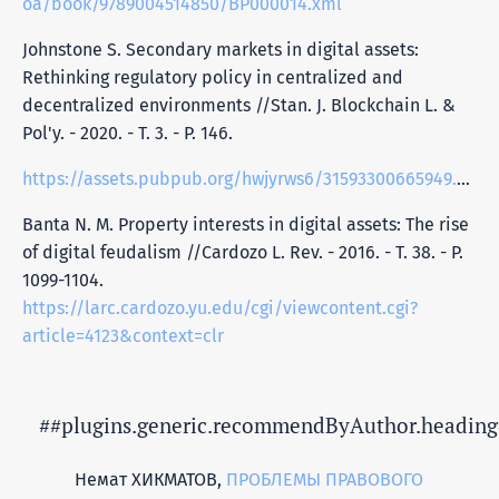
oa/book/9789004514850/BP000014.xml
Johnstone S. Secondary markets in digital assets:
Rethinking regulatory policy in centralized and
decentralized environments //Stan. J. Blockchain L. &
Pol'y. - 2020. - Т. 3. - P. 146.
https://assets.pubpub.org/hwjyrws6/31593300665949.pdf
Banta N. M. Property interests in digital assets: The rise
of digital feudalism //Cardozo L. Rev. - 2016. - Т. 38. - P.
1099-1104.
https://larc.cardozo.yu.edu/cgi/viewcontent.cgi?
article=4123&context=clr
##plugins.generic.recommendByAuthor.heading
Немат ХИКМАТОВ,
ПРОБЛЕМЫ ПРАВОВОГО