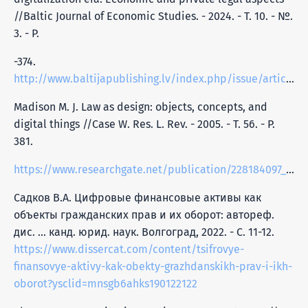
//Baltic Journal of Economic Studies. - 2024. - Т. 10. - №.
3. - P.
-374.
http://www.baltijapublishing.lv/index.php/issue/article/view/2517
Madison M. J. Law as design: objects, concepts, and
digital things //Case W. Res. L. Rev. - 2005. - Т. 56. - P.
381.
https://www.researchgate.net/publication/228184097_Law_as_Design_Objects_Concepts_and_Digital_Things
Садков В.А. Цифровые финансовые активы как
объекты гражданских прав и их оборот: автореф.
дис. ... канд. юрид. наук. Волгоград, 2022. - С. 11-12.
https://www.dissercat.com/content/tsifrovye-
finansovye-aktivy-kak-obekty-grazhdanskikh-prav-i-ikh-
oborot?ysclid=mnsgb6ahks190122122