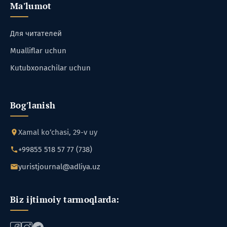
Ma'lumot
Для читателей
Mualliflar uchun
Kutubxonachilar uchun
Bog'lanish
Xamal ko‘chasi, 29-v uy
+99855 518 57 77 (738)
yuristjournal@adliya.uz
Biz ijtimoiy tarmoqlarda: