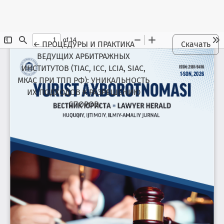
Maqola tafsilotlariga qaytish
←
ПРОЦЕДУРЫ И ПРАКТИКА
Скачать
ВЕДУЩИХ АРБИТРАЖНЫХ
ИНСТИТУТОВ (TIAC, ICC, LCIA, SIAC,
МКАС ПРИ ТПП РФ): УНИКАЛЬНОСТЬ
ИХ ПОДХОДОВ К РАЗРЕШЕНИЮ
СПОРОВ