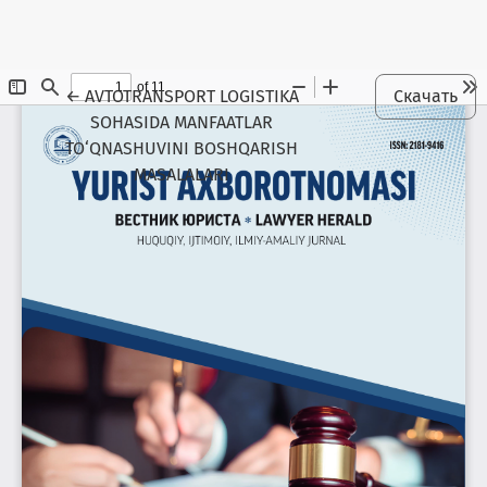
Maqola tafsilotlariga qaytish
←
AVTOTRANSPORT LOGISTIKA
Скачать
SOHASIDA MANFAATLAR
TO‘QNASHUVINI BOSHQARISH
MASALALARI