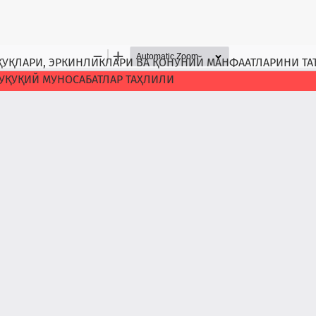
ҚУҚЛАРИ, ЭРКИНЛИКЛАРИ ВА ҚОНУНИЙ МАНФААТЛАРИНИ Т
УҚУҚИЙ МУНОСАБАТЛАР ТАҲЛИЛИ