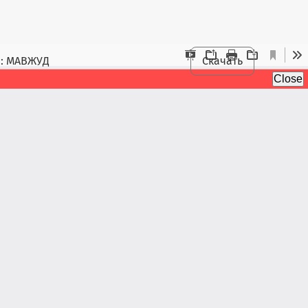
И: МАВЖУД
Скачать