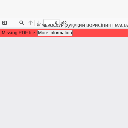
Maqola tafsilotlariga qaytish
←
МЕРОСХЎР (ҲУҚУҚИЙ ВОРИС)НИНГ МАСЪ