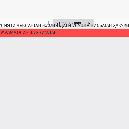
УЛИЯТИ ЧЕКЛАНГАН ЖАМИЯТДАГИ УЛУШГА НИСБАТАН ҲУҚУҚ
МУАММОЛАР ВА ЕЧИМЛАР