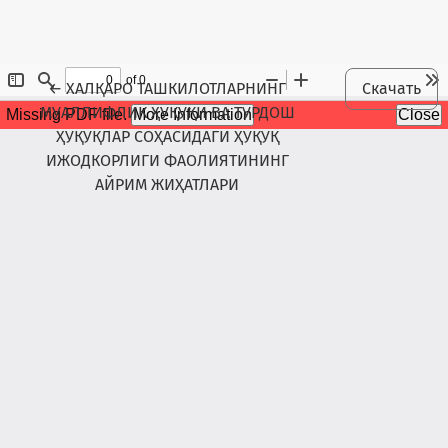
Maqola tafsilotlariga qaytish
←
ХАЛҚАРО ТАШКИЛОТЛАРНИНГ
Скачать
МУАЛЛИФЛИК ҲУҚУҚИ ВА ТУРДОШ
ҲУҚУҚЛАР СОҲАСИДАГИ ҲУҚУҚ
ИЖОДКОРЛИГИ ФАОЛИЯТИНИНГ
АЙРИМ ЖИҲАТЛАРИ